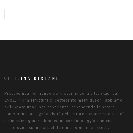
OFFICINA BERTAMÈ
Protagonisti nel mondo dei motori in zona città studi dal
1981, in una struttura di settecento metri quadri, abbiamo
sviluppato una lunga esperienza, espandendo la nostra
competenza ad ogni attività del settore con attrezzature di
ultimissima generazione ed un continuo aggiornamento
tecnologico su motori, elettronica, gomme e assetti.