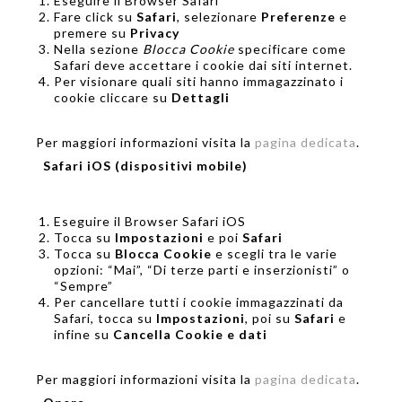
Eseguire il Browser Safari
Fare click su
Safari
, selezionare
Preferenze
e
premere su
Privacy
Nella sezione
Blocca Cookie
specificare come
Safari deve accettare i cookie dai siti internet.
Per visionare quali siti hanno immagazzinato i
cookie cliccare su
Dettagli
Per maggiori informazioni visita la
pagina dedicata
.
Safari iOS (dispositivi mobile)
Eseguire il Browser Safari iOS
Tocca su
Impostazioni
e poi
Safari
Tocca su
Blocca Cookie
e scegli tra le varie
opzioni: “Mai”, “Di terze parti e inserzionisti” o
“Sempre”
Per cancellare tutti i cookie immagazzinati da
Safari, tocca su
Impostazioni
, poi su
Safari
e
infine su
Cancella Cookie e dati
Per maggiori informazioni visita la
pagina dedicata
.