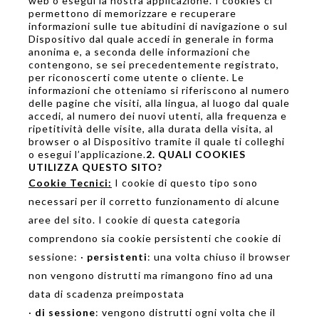
web o esegui la nostra applicazione. I cookies ci
permettono di memorizzare e recuperare
informazioni sulle tue abitudini di navigazione o sul
Dispositivo dal quale accedi in generale in forma
anonima e, a seconda delle informazioni che
contengono, se sei precedentemente registrato,
per riconoscerti come utente o cliente. Le
informazioni che otteniamo si riferiscono al numero
delle pagine che visiti, alla lingua, al luogo dal quale
accedi, al numero dei nuovi utenti, alla frequenza e
ripetitività delle visite, alla durata della visita, al
browser o al Dispositivo tramite il quale ti colleghi
o esegui l’applicazione.
2. QUALI COOKIES
UTILIZZA QUESTO SITO?
Cookie Tecnici:
I cookie di questo tipo sono
necessari per il corretto funzionamento di alcune
aree del sito. I cookie di questa categoria
comprendono sia cookie persistenti che cookie di
sessione: ·
persistenti
: una volta chiuso il browser
non vengono distrutti ma rimangono fino ad una
data di scadenza preimpostata
·
di sessione
: vengono distrutti ogni volta che il