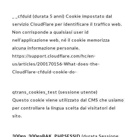
_ _cfduid
(durata 5 anni)
Cookie impostato
dal
servizio
CloudFlare
per identificare
il traffico web
.
Non corrisponde
a qualsiasi
user id
nell’applicazione
web
,
né
il cookie
memorizza
alcuna informazione personale
.
https://support.cloudflare.com/hc/en-
us/articles/200170156-What-does-the-
CloudFlare-cfduid-cookie-do-
qtrans_cookies_test
(sessione utente)
Questo cookie viene utilizzato dal CMS che usiamo
per controllare la lingua scelta dai visitatori del
sito.
300gp,
300gpBAK
,
PHPSESSID
(durata Sessione