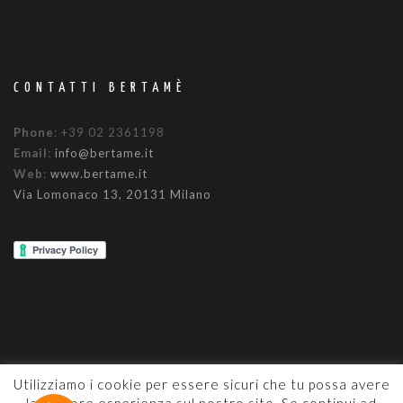
CONTATTI BERTAMÈ
Phone
: +39 02 2361198
Email
:
info@bertame.it
Web
:
www.bertame.it
Via Lomonaco 13, 20131 Milano
Utilizziamo i cookie per essere sicuri che tu possa avere