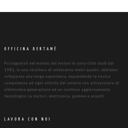
OFFICINA BERTAMÈ
Protagonisti nel mondo dei motori in zona città studi dal
1981, in una struttura di settecento metri quadri, abbiamo
sviluppato una lunga esperienza, espandendo la nostra
competenza ad ogni attività del settore con attrezzature di
ultimissima generazione ed un continuo aggiornamento
tecnologico su motori, elettronica, gomme e assetti.
LAVORA CON NOI