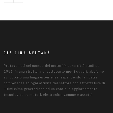
OFFICINA BERTAMÈ
Protagonisti nel mondo dei motori in zona città studi dal
1981, in una struttura di settecento metri quadri, abbiamo
sviluppato una lunga esperienza, espandendo la nostra
competenza ad ogni attività del settore con attrezzature di
ultimissima generazione ed un continuo aggiornamento
tecnologico su motori, elettronica, gomme e assetti.