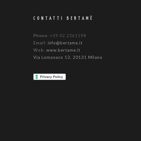
CONTATTI BERTAMÈ
Phone
: +39 02 2361198
Email
:
info@bertame.it
Web
:
www.bertame.it
Via Lomonaco 13, 20131 Milano