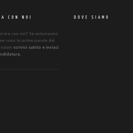
RA CON NOI
DOVE SIAMO
orare con noi? Se entusiasmo
ne sono le prime parole del
riculum
scrivici subito e inviaci
andidatura.