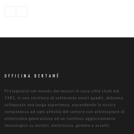
OFFICINA BERTAMÈ
Protagonisti nel mondo dei motori in zona città studi dal
1981, in una struttura di settecento metri quadri, abbiamo
sviluppato una lunga esperienza, espandendo la nostra
competenza ad ogni attività del settore con attrezzature di
ultimissima generazione ed un continuo aggiornamento
tecnologico su motori, elettronica, gomme e assetti.