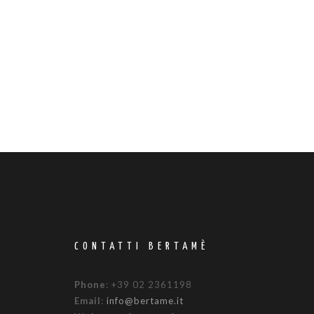
CONTATTI BERTAMÈ
Phone
: +39 02 2361198
Email
:
info@bertame.it