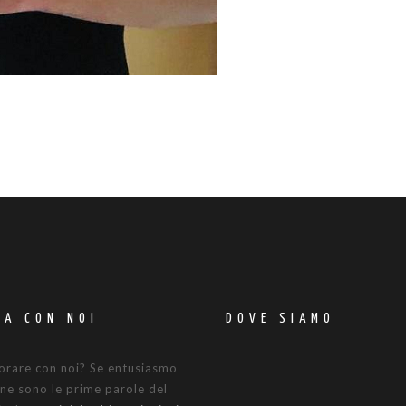
RA CON NOI
DOVE SIAMO
orare con noi? Se entusiasmo
ne sono le prime parole del