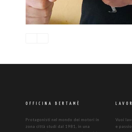
OFFICINA BERTAMÈ
LAVO
Protagonisti nel mondo dei motori in
Vuoi lav
zona città studi dal 1981, in una
e passio