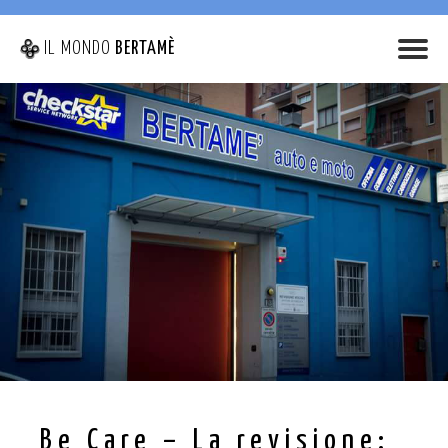
IL MONDO
BERTAMÈ
Be Care – La revisione: