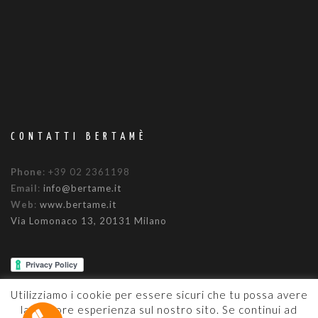
CONTATTI BERTAMÈ
Phone
: +39 02 2361198
Email
:
info@bertame.it
Web
:
www.bertame.it
Via Lomonaco 13, 20131 Milano
Utilizziamo i cookie per essere sicuri che tu possa avere
la migliore esperienza sul nostro sito. Se continui ad