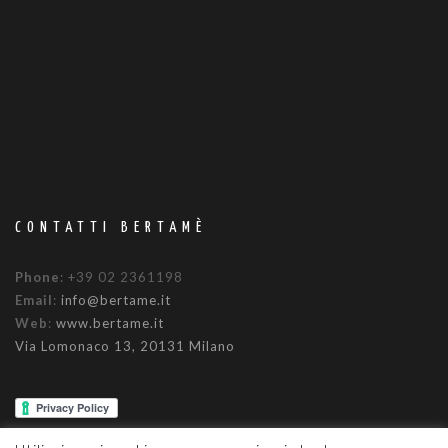
CONTATTI BERTAMÈ
Phone
: +39 02 2361198
Email
:
info@bertame.it
Web
:
www.bertame.it
Via Lomonaco 13, 20131 Milano