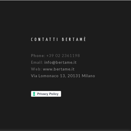
CONTATTI BERTAMÈ
Phone
: +39 02 2361198
Email
:
info@bertame.it
Web
:
www.bertame.it
Via Lomonaco 13, 20131 Milano