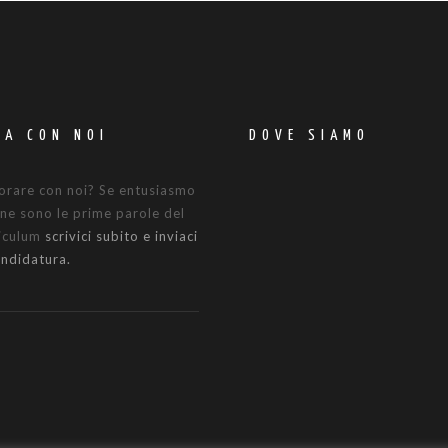
RA CON NOI
DOVE SIAMO
orare con noi? Se entusiasmo
ne sono le prime parole del
riculum
scrivici subito e inviaci
andidatura.