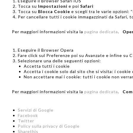
Eseguire il Browser Safari iOS
Tocca su
Impostazioni
e poi
Safari
Tocca su
Blocca Cookie
e scegli tra le varie opzioni: 
Per cancellare tutti i cookie immagazzinati da Safari, 
Per maggiori informazioni visita la
pagina dedicata
.
Ope
Eseguire il Browser Opera
Fare click sul Preferenze poi su Avanzate e infine su 
Selezionare una delle seguenti opzioni:
Accetta tutti i cookie
Accetta i cookie solo dal sito che si visita: i cooki
Non accettare mai i cookie: tutti i cookie non verra
Per maggiori informazioni visita la
pagina dedicata
.
Come
Servizi di Google
Facebook
Twitter
Policy sulla privacy di Google
Sharethis