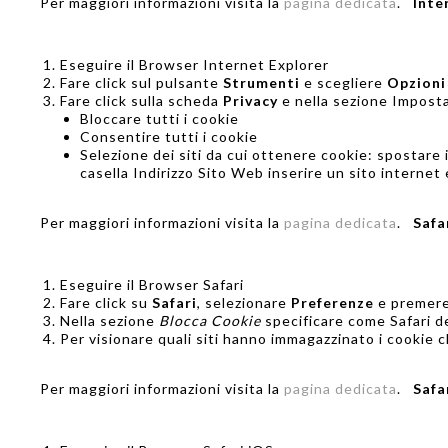
Per maggiori informazioni visita la
pagina dedicata
.
Inte
Eseguire il Browser Internet Explorer
Fare click sul pulsante
Strumenti
e scegliere
Opzioni
Fare click sulla scheda
Privacy
e nella sezione Impostaz
Bloccare tutti i cookie
Consentire tutti i cookie
Selezione dei siti da cui ottenere cookie: spostare 
casella Indirizzo Sito Web inserire un sito interne
Per maggiori informazioni visita la
pagina dedicata
.
Safa
Eseguire il Browser Safari
Fare click su
Safari
, selezionare
Preferenze
e premer
Nella sezione
Blocca Cookie
specificare come Safari de
Per visionare quali siti hanno immagazzinato i cookie c
Per maggiori informazioni visita la
pagina dedicata
.
Safa