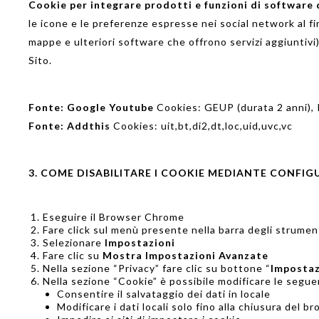
Cookie per integrare prodotti e funzioni di software d
le icone e le preferenze espresse nei social network al fi
mappe e ulteriori software che offrono servizi aggiuntivi).
Sito.
Fonte:
Google Youtube
Cookies: GEUP (durata 2 anni),
Fonte: Addthis
Cookies:
uit,bt,di2,dt,loc
,uid,uvc,vc
3. COME DISABILITARE I COOKIE MEDIANTE CONFI
Eseguire il Browser Chrome
Fare click sul menù presente nella barra degli strument
Selezionare
Impostazioni
Fare clic su
Mostra Impostazioni Avanzate
Nella sezione “Privacy” fare clic su bottone “
Impostaz
Nella sezione “Cookie” è possibile modificare le seguen
Consentire il salvataggio dei dati in locale
Modificare i dati locali solo fino alla chiusura del b