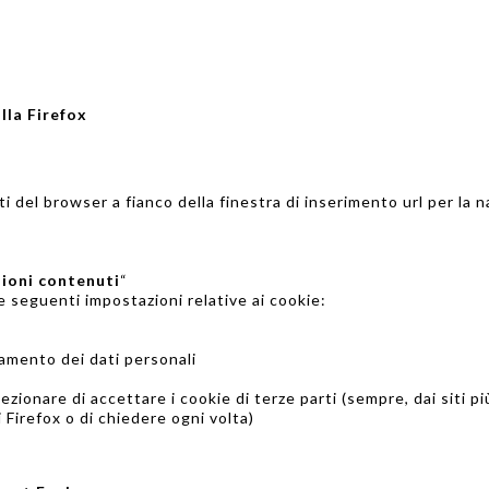
lla Firefox
i del browser a fianco della finestra di inserimento url per la 
ioni contenuti
“
le seguenti impostazioni relative ai cookie:
o
amento dei dati personali
ezionare di accettare i cookie di terze parti (sempre, dai siti pi
i Firefox o di chiedere ogni volta)