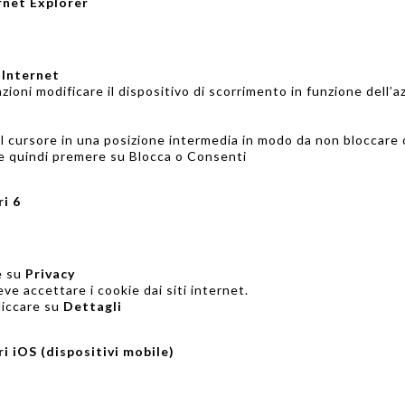
rnet Explorer
 Internet
ioni modificare il dispositivo di scorrimento in funzione dell’a
il cursore in una posizione intermedia in modo da non bloccare o
t e quindi premere su Blocca o Consenti
ri 6
e su
Privacy
ve accettare i cookie dai siti internet.
liccare su
Dettagli
ri iOS (dispositivi mobile)