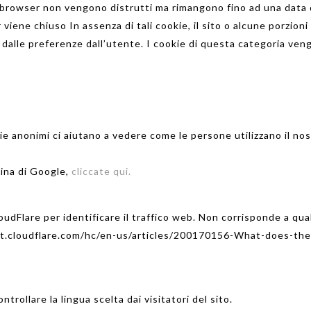
il browser non vengono distrutti ma rimangono fino ad una data
r viene chiuso In assenza di tali cookie, il sito o alcune porzi
alle preferenze dall’utente. I cookie di questa categoria veng
ie
anonimi
ci aiutano a vedere
come le persone
utilizzano il no
ina
di Google
,
cliccate qui
.
oudFlare
per identificare
il traffico web
.
Non corrisponde
a qua
ort.cloudflare.com/hc/en-us/articles/200170156-What-does-the
rollare la lingua scelta dai visitatori del sito.