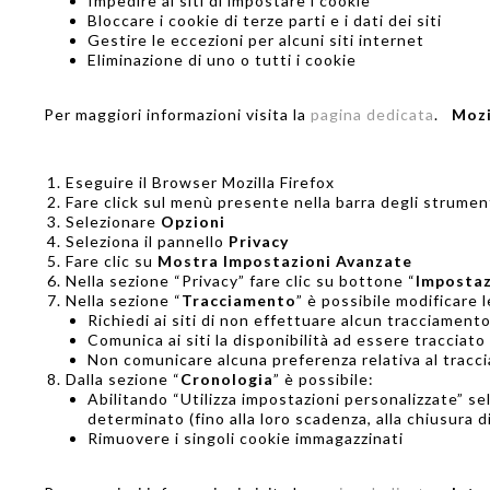
Impedire ai siti di impostare i cookie
Bloccare i cookie di terze parti e i dati dei siti
Gestire le eccezioni per alcuni siti internet
Eliminazione di uno o tutti i cookie
Per maggiori informazioni visita la
pagina dedicata
.
Mozi
Eseguire il Browser Mozilla Firefox
Fare click sul menù presente nella barra degli strument
Selezionare
Opzioni
Seleziona il pannello
Privacy
Fare clic su
Mostra Impostazioni Avanzate
Nella sezione “Privacy” fare clic su bottone “
Impostaz
Nella sezione “
Tracciamento
” è possibile modificare 
Richiedi ai siti di non effettuare alcun tracciament
Comunica ai siti la disponibilità ad essere tracciato
Non comunicare alcuna preferenza relativa al tracci
Dalla sezione “
Cronologia
” è possibile:
Abilitando “Utilizza impostazioni personalizzate” sel
determinato (fino alla loro scadenza, alla chiusura d
Rimuovere i singoli cookie immagazzinati