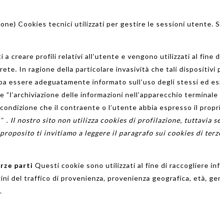
ione) C
ookies
tecnici utilizzati
per gestire le
sessioni utente
.
S
i a creare profili relativi all’utente e vengono utilizzati al fine
ete. In ragione della particolare invasività che tali dispositivi
ba essere adeguatamente informato sull’uso degli stessi ed espr
e “l’archiviazione delle informazioni nell’apparecchio terminale
 condizione che il contraente o l’utente abbia espresso il pro
3″ .
Il nostro sito non utilizza cookies di profilazione, tuttavia se
roposito ti invitiamo a leggere il paragrafo sui cookies di terze 
erze parti
Questi cookie sono utilizzati al fine di raccogliere in
ini del traffico di provenienza, provenienza geografica, età, ge
.