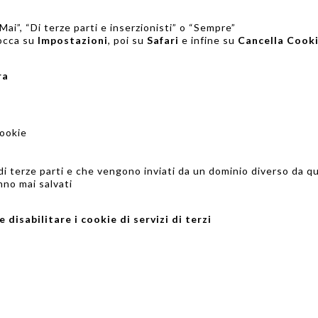
“Mai”, “Di terze parti e inserzionisti” o “Sempre”
tocca su
Impostazioni
, poi su
Safari
e infine su
Cancella Cooki
ra
Cookie
e di terze parti e che vengono inviati da un dominio diverso da qu
nno mai salvati
 disabilitare i cookie di servizi di terzi