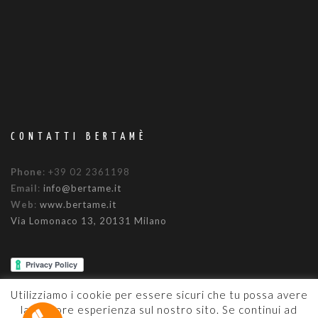
CONTATTI BERTAMÈ
Phone
: +39 02 2361198
Email
:
info@bertame.it
Web
:
www.bertame.it
Via Lomonaco 13, 20131 Milano
Utilizziamo i cookie per essere sicuri che tu possa avere
la migliore esperienza sul nostro sito. Se continui ad