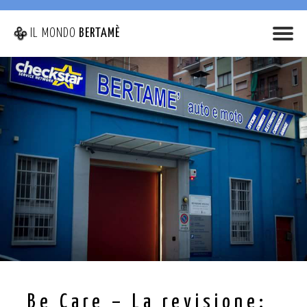
IL MONDO
BERTAMÈ
Be Care – La revisione: